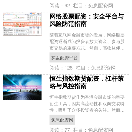
阅读：
92
栏目：
免息配资网
网络股票配资：安全平台与
风险防范指南
随着互联网金融市场的发展，网络股票
配资逐渐成为投资者放大资金、参与股
市交易的重要方式。然而，高收益伴随
高风险，如何在众多配资平台中识别安
实盘配资平台
全平台，并做好风险防范，....
阅读：
128
栏目：
免息配资网
恒生指数期货配资，杠杆策
略与风控指南
恒生指数期货作为香港金融市场的重要
衍生工具，因其高流动性和双向交易特
性，吸引了众多投资者的关注。然而，
期货交易本身自带杠杆，若再结合配资
免息配资网
操作，风险与收益将被同步....
阅读：
77
栏目：
免息配资网