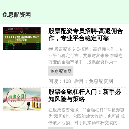
免息配资网
股票配资专员招聘-高返佣合
作，专业平台稳定可靠
## 股票配资专员招聘：高返佣合作，专
业平台稳定可靠，共赢财富未来 在瞬息
万变的金融市场中，股票配资作为一种
灵活的资金杠杆工具，为众多投资者提
免息配资网
供了扩大交易规模、....
阅读：
108
栏目：
免息配资网
股票金融杠杆入门：新手必
知风险与策略
在股票投资领域，**金融杠杆**常被形容
为“双刃剑”。它既能放大收益，也可能成
倍放大亏损。对于刚接触杠杆交易的新
手而言，理解其核心原理与风险控制策