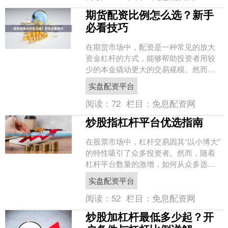
期货配资比例怎么选？新手
必看技巧
在期货市场中，配资是一种常见的放大
资金杠杆的方式，能够帮助投资者用较
少的本金撬动更大的交易规模。然而，
配资比例的选择直接关系到风险与收益
实盘配资平台
的平衡。对于新手来说实盘....
阅读：
72
栏目：
免息配资网
炒股指杠杆平台优选指南
在股票市场中，杠杆交易因其“以小博大”
的特性吸引了众多投资者。然而，随着
杠杆平台数量的激增，如何从众多选项
中筛选出安全、合规、高效的平台，成
实盘配资平台
为投资者面临的首要难....
阅读：
52
栏目：
免息配资网
炒股加杠杆最低多少起？开