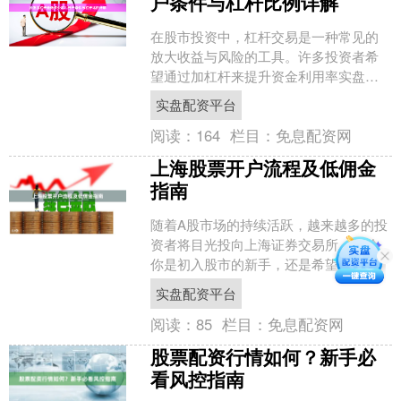
户条件与杠杆比例详解
在股市投资中，杠杆交易是一种常见的
放大收益与风险的工具。许多投资者希
望通过加杠杆来提升资金利用率实盘配
资平台，但对于新手来说，最关心的问
实盘配资平台
题往往是：**炒股加杠杆....
阅读：
164
栏目：
免息配资网
上海股票开户流程及低佣金
指南
随着A股市场的持续活跃，越来越多的投
资者将目光投向上海证券交易所。无论
你是初入股市的新手，还是希望降低交
易成本的老股民，了解上海股票开户流
实盘配资平台
程及如何获取低佣金实盘....
阅读：
85
栏目：
免息配资网
股票配资行情如何？新手必
看风控指南