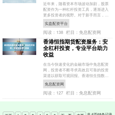
近年来，随着资本市场波动加剧，股票
配资作为一种杠杆投资工具，逐渐进入
更多投资者的视野。对于新手而言，了
解当前股票配资行情并掌握必要的风控
实盘配资平台
策略，是避免踩坑、实现稳....
阅读：
138
栏目：
免息配资网
香港恒指期货配资服务：安
全杠杆投资，专业平台助力
收益
在当今快速变化的金融市场中免息配资
网，投资者不断寻求高效且可靠的投资
渠道以获取可观回报。香港恒生指数期
货（恒指期货）作为亚洲最具流动性和
免息配资网
影响力的金融衍生品之一，....
阅读：
127
栏目：
免息配资网
共
6
页
68
条记录