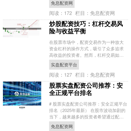
免息配资网
略，是避免“爆....
阅读：
172
栏目：
免息配资网
炒股配资技巧：杠杆交易风
险与收益平衡
在股票市场中，配资交易作为一种放大
资金杠杆的操作方式，吸引了众多追求
高收益的投资者。然而，杠杆交易如同
一把双刃剑，既可能带来超额回报，也
实盘配资平台
可能放大亏损。本文将深入....
阅读：
127
栏目：
免息配资网
股票实盘配资公司推荐：安
全正规平台排名
# 股票实盘配资公司推荐：安全正规平台
排名（2025年最新） 在股市波动加剧的
当下，越来越多的投资者希望通过配资
放大收益。然而，面对市场上鱼龙混杂
免息配资网
的配资平台，如....