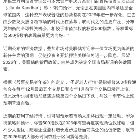
摩根士丹利投资管理公司多元资产解决方案部门副首席投资官坎达里
（Jitania Kandhari）称：“我们预计，无论是在美国国内市场还是全
球范围内，这种资产表现普涨的趋势都将在2026年进一步深化。过去
由少数龙头股引领市场的时代正在落幕，取而代之的是更广泛、分布
更均衡的全球投资机会。相较于市值加权的标普500指数，等权重标
普500指数的表现前景更为向好。”
近期公布的经济数据，叠加市场对美联储将迎来一位立场更为鸽派的
新任主席的预期，促使投资者开始押注美联储将进一步降息。展望
2026年，美联储的货币政策走向将成为决定全球市场基调的关键因
素。
根据《股票交易者年鉴》的定义，“圣诞老人行情”是指标普500指数通
常会在每年12月最后五个交易日和次年1月前两个交易日录得上涨。
但此次华尔街市场却遭遇连续第四个交易日下跌，与这一季节性上涨
预期背道而驰。
近期的获利了结行情，也可能预示着市场未来将出现一定波动。华尔
街策略师预计，标普500指数在2026年有望再度实现两位数涨幅，但
不少人担忧，随着企业盈利增长逐步追赶当前高企的估值倍数，股市
在2026年的大部分时间或处于区间震荡走势。