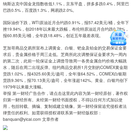
纳斯达克中国金龙指数收低1.1%，京东平盘，拼多多跌0.4%，阿里巴
巴跌0.5%，百度跌1.3%，网易跌2.0%。
国际油价下跌，WTI原油近月合约跌0.91%，报57.42美元/桶，全年下
挫19.94%，创2018年以来最大跌幅，布伦特原油近月合约跌0.78%，
报60.85美元/桶，全年跌18.48%，创近五年最差表现。
芝加哥商品交易所宣布上调黄金、白银、钯金及铂金的交易保证金要
求后，贵金属价格于周三走低。芝商所此次调整保证金要求为一周内
的第二次，此前一轮保证金上调曾导致周一各类金属合约价格大幅跳
水，随后在周二出现反弹。纽约商品交易所1月交割的COMEX黄金期
货跌1.02%，报4325.60美元/盎司，全年涨64.52%，COMEX白银期
货跌9.36%，报70.13美元/盎司，全年涨超142%。黄金、白银均创下
1979年以来最大涨幅。
举报 第一财经广告合作，请点击这里此内容为第一财经原创，著作权
归第一财经所有。未经第一财经书面授权，不得以任何方式加以使
用，包括转载、摘编、复制或建立镜像。第一财经保留追究侵权者法
律责任的权利。如需获得授权请联系第一财经版权部：
banquan@yicai.com 文章作者