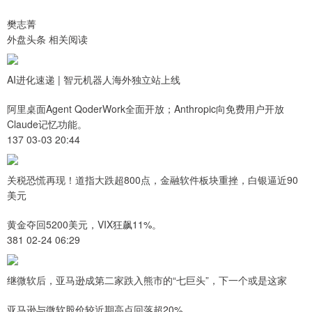
樊志菁
外盘头条 相关阅读
AI进化速递 | 智元机器人海外独立站上线
阿里桌面Agent QoderWork全面开放；Anthropic向免费用户开放
Claude记忆功能。
137 03-03 20:44
关税恐慌再现！道指大跌超800点，金融软件板块重挫，白银逼近90
美元
黄金夺回5200美元，VIX狂飙11%。
381 02-24 06:29
继微软后，亚马逊成第二家跌入熊市的“七巨头”，下一个或是这家
亚马逊与微软股价较近期高点回落超20%。