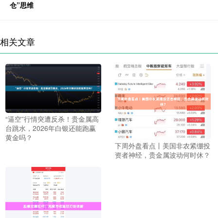
仓”思维
相关文章
“逼空”行情突遭反杀！贵金属高
台跳水，2026年白银还能跑赢
黄金吗？
下周外盘看点丨美国非农紧绷投
资者神经，贵金属波动何时休？