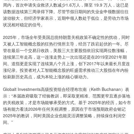
周内，首次申请失业救济人数减少1.6万人，降至 19.9 万人，这已是
该数据连续第三周录得下降。尽管节假日期间的失业金申领数据往往
波动较大，但经济学家表示，近期申领人数处于低位，是劳动力市场
状况相对稳定的信号。
2025年，市场全年受美国总统特朗普关税政策不确定性的扰动，同时
又被人工智能概念股的狂热行情所主导，经历了跌宕起伏的一年。尽
管在最后一个交易日收跌，美股三大主要股指依旧实现两位数涨幅，
连续第三年走高，这一连涨走势上一次出现还是在2019至2021年期
间。道指更是实现了连续第八个月上涨，创下2017年以来最长月度连
涨纪录。投资者对人工智能概念股的旺盛需求推动三大股指在年内纷
纷刷新历史高点，成为本轮上涨的核心驱动力。
Globalt Investments高级投资组合经理布坎南（Keith Buchanan）表
示：“本届政府吸取了经验教训，即采取更精准、范围更窄且逐步落地
的关税政策，才是市场能够承受的方式。基于 2025年的经历，如今市
场有能力看淡2026年任何关税调整，原因在于市场预期政府会铭记
2025年的教训，同时美国企业也能灵活调整策略，持续保住利润空
间。”