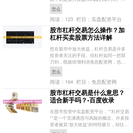
文将深入解析股指交易杠杆的使用方
怎么
法，并揭示高收益背后潜藏的风....
阅读：
123
栏目：
实盘配资平台
股市杠杆交易怎么操作？加
杠杆买卖股票方法详解
想在股市中放大收益，杠杆交易是许多
投资者关注的手段。但杠杆如同一把双
刃剑，既能倍增利润免息配资网，也会
放大亏损。本文将详细解析股市杠杆交
怎么
易的操作方法、具体途径及....
阅读：
164
栏目：
免息配资网
股市杠杆交易是什么意思？
适合新手吗？-百度收录
在股市投资中实盘配资平台，**杠杆交易
**是一个充满诱惑与风险的概念。许多投
资者被其“放大收益”的特性吸引，却往往
忽略了背后隐藏的巨大风险。那么，杠