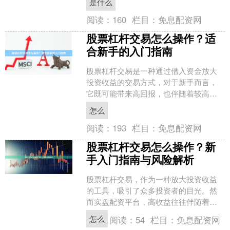
是什么
杆交易究竟是....
阅读：
160
栏目：
免息配资网
股票杠杆交易怎么操作？适
合新手的入门指南
股票杠杆交易是一种通过借入资金放大
投资收益的交易方式，对于新手而言，
它既可能带来高回报，也伴随着较高风
险。本文将为您详细解析杠杆交易的操
怎么
作方法、适用场景及注意事....
阅读：
193
栏目：
免息配资网
股票杠杆交易怎么操作？新
手入门指南与风险解析
股票杠杆交易，作为一种放大投资收益
的工具，吸引了众多投资者的目光。然
而实盘配资平台，高收益往往伴随着高
风险。本文将为您详细解析杠杆交易的
怎么
阅读：
54
栏目：
免息配资网
操作方法，并提供新手入门....