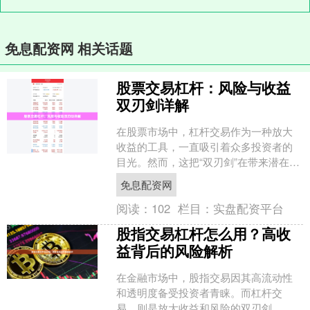
免息配资网 相关话题
股票交易杠杆：风险与收益
双刃剑详解
在股票市场中，杠杆交易作为一种放大
收益的工具，一直吸引着众多投资者的
目光。然而，这把“双刃剑”在带来潜在高
回报的同时，也隐藏着不容忽视的风
免息配资网
险。本文将从多个维度解....
阅读：
102
栏目：
实盘配资平台
股指交易杠杆怎么用？高收
益背后的风险解析
在金融市场中，股指交易因其高流动性
和透明度备受投资者青睐。而杠杆交
易，则是放大收益和风险的双刃剑。本