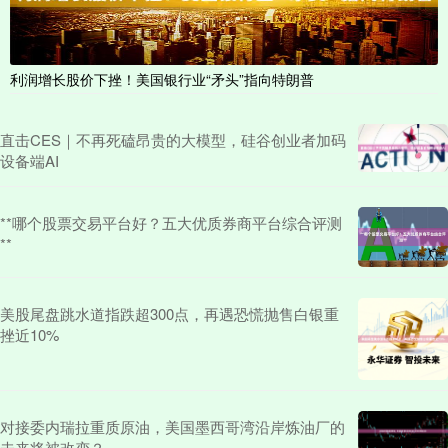
利润增长股价下挫！美国银行业“矛头”指向特朗普
直击CES｜不再死磕昂贵的大模型，硅谷创业者加码
设备端AI
**哪个股票交易平台好？五大优质券商平台综合评测
**
美股尾盘跳水道指跌超300点，再遇恐慌抛售白银重
挫近10%
对接委内瑞拉重质原油，美国墨西哥湾沿岸炼油厂的
未来将被改变？