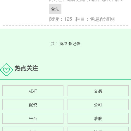
怎么加杠杆？有哪些合法途径？操作步
合法
骤又是怎样的？本文将为您....
阅读：
125
栏目：
免息配资网
共 1 页/2 条记录
热点关注
杠杆
交易
配资
公司
平台
炒股